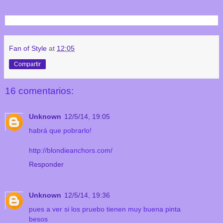
Fan of Style
at
12:05
Compartir
16 comentarios:
Unknown
12/5/14, 19:05
habrá que pobrarlo!
http://blondieanchors.com/
Responder
Unknown
12/5/14, 19:36
pues a ver si los pruebo tienen muy buena pinta
besos