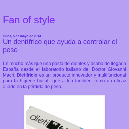
Fan of style
lunes, 5 de mayo de 2014
Un dentífrico que ayuda a controlar el
peso
Es mucho más que una pasta de dientes y acaba de llegar a
España desde el laboratorio italiano del Doctor Giovanni
Macrì.
Dietifricio
es un producto innovador y multifuncional
para la higiene bucal que actúa también como un eficaz
aliado en la pérdida de peso.