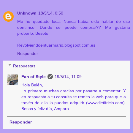
Unknown
18/5/14, 0:50
Me he quedado loca. Nunca habia oido hablar de ese
dentifrico. Donde se puede comprar?? Me gustaria
probarlo. Besots
Revolviendoentuarmario.blogspot.com.es
Responder
Respuestas
Fan of Style
19/5/14, 11:09
Hola Belén,
Lo primero muchas gracias por pasarte a comentar. Y
en respuesta a tu consulta te remito la web para que a
través de ella lo puedas adquirir (www.dietifricio.com).
Besos y feliz día, Amparo
Responder