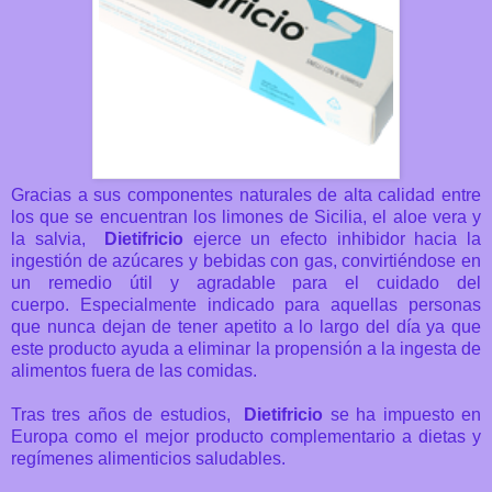
Gracias a sus componentes naturales de alta calidad entre
los que se encuentran los limones de Sicilia, el aloe vera y
la salvia,
Dietifricio
ejerce un efecto inhibidor hacia la
ingestión de azúcares y bebidas con gas, convirtiéndose en
un remedio útil y agradable para el cuidado del
cuerpo. Especialmente indicado para aquellas personas
que nunca dejan de tener apetito a lo largo del día ya que
este producto ayuda a eliminar la propensión a la ingesta de
alimentos fuera de las comidas.
Tras tres años de estudios,
Dietifricio
se ha impuesto en
Europa como el mejor producto complementario a dietas y
regímenes alimenticios saludables.