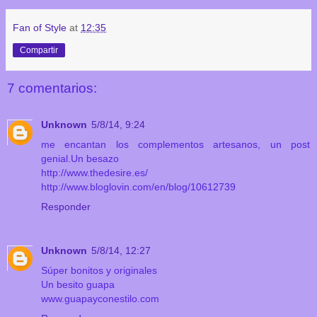
Fan of Style
at
12:35
Compartir
7 comentarios:
Unknown
5/8/14, 9:24
me encantan los complementos artesanos, un post
genial.Un besazo
http://www.thedesire.es/
http://www.bloglovin.com/en/blog/10612739
Responder
Unknown
5/8/14, 12:27
Súper bonitos y originales
Un besito guapa
www.guapayconestilo.com