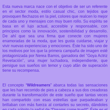
Esta nueva marca nace con el objetivo de ser un referente
en el sector moda, estilo casual chic, con tejidos que
provoquen flechazos en la piel, colores que realcen lo mejor
de cada uno y mensajes con muy buen rollo. Su espíritu se
basa en el lujo actual, accesible y responsable, con
principios como la innovación, sostenibilidad y desarrollo.
De ahí que sea una firma que conecte con mujeres
enamoradas de la moda, que les gusta cuidarse, viajar y
vivir nuevas experiencias y emociones. Éste ha sido uno de
los motivos por los que la primera campaña de imagen esté
protagonizada por Nerea Barros, ganadora del "Goya Actriz
Revelación", una mujer luchadora, independiente, que
persigue sus sueños sin temor y cuyo afán de superación
tiene su recompensa.
El concepto “
Wildreamers
” abarca todas las sensaciones
que les han recorrido de pies a cabeza a sus dos creadoras
durante la transformación de este sueño que tantas veces
han compartido con esas estrellas que parpadeaban y
brillaban con más fuerza al contarles su secreto, dándoles
en cada pálpito la señal de “Dreams come true!!!”. Éste es el