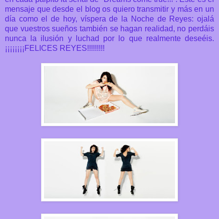
mensaje que desde el blog os quiero transmitir y más en un
día como el de hoy, víspera de la Noche de Reyes: ojalá
que vuestros sueños también se hagan realidad, no perdáis
nunca la ilusión y luchad por lo que realmente deseéis.
¡¡¡¡¡¡¡¡FELICES REYES!!!!!!!!!