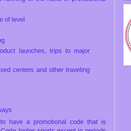
 of level
ng
oduct launches, trips to major
ixed centers and other traveling
ways
 to have a promotional code that is
Corte Ingles sports except in periods