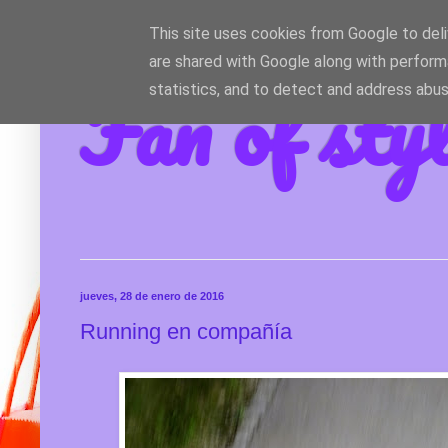
This site uses cookies from Google to deliv
are shared with Google along with perform
Fan of sty
statistics, and to detect and address abus
jueves, 28 de enero de 2016
Running en compañía