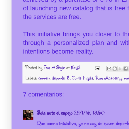
of launching new catalog that is free 
the services are free.
This initiative brings you closer to 
through a personalized plan and with
intentions become reality.
Posted by
Fan of Style
at
15:32
Labels:
correr
,
deporte
,
El Corte Inglés
,
Run Academy
,
ru
7 comentarios:
Sola ante el espejo
28/1/16, 18:50
Que buena iniciativa, yo no soy de hacer depor