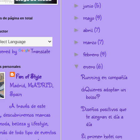
junio
(5)
►
mayo
(9)
►
s de página en total
abril
(7)
►
uctor
marzo
(7)
►
ered by
Translate
febrero
(9)
►
enero
(6)
▼
s personales
Fan of Style
Running en compañía
Madrid, MADRID,
¿Quieres adoptar un
Spain
bolso?
A través de este
Diseños positivos que
g, descubriremos marcas
te alegran el día a
oda, belleza y lifestyle,
día
más de todo tipo de eventos
El primer hotel con