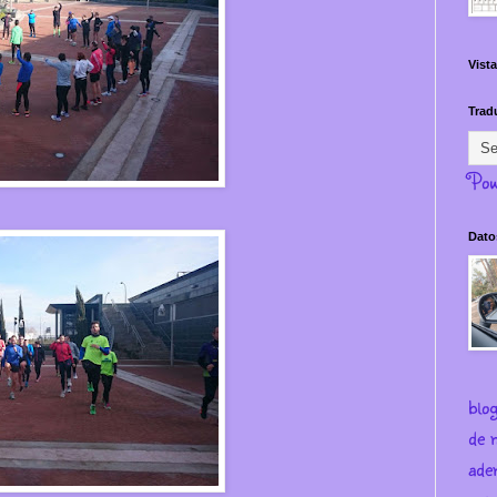
Vista
Trad
Pow
Dato
blo
de m
ade