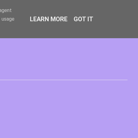
-agent
LEARN MORE
GOT IT
e usage