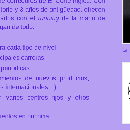
 de corredores de El Corte Inglés. Con
itorio y
3 años de antigüedad, ofrecen
onados con el
running
de la mano de
rgan de todo:
a cada tipo de nivel
La 
cipales carreras
periódicas
amientos de nuevos productos,
es internacionales…)
n varios centros fijos y otros
entos en primicia