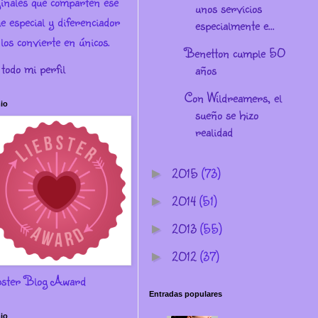
ginales que comparten ese
unos servicios
e especial y diferenciador
especialmente e...
los convierte en únicos.
Benetton cumple 50
 todo mi perfil
años
Con Wildreamers, el
io
sueño se hizo
realidad
2015
(73)
►
2014
(51)
►
2013
(55)
►
2012
(37)
►
bster Blog Award
Entradas populares
io