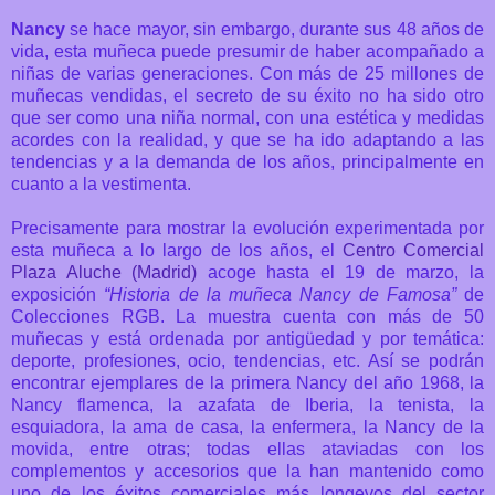
Nancy
se hace mayor, sin embargo, durante sus 48 años de
vida, esta muñeca puede presumir de haber acompañado a
niñas de varias generaciones.
Con más de 25 millones de
muñecas vendidas, el secreto de su éxito no ha sido otro
que ser como una niña normal, con una estética y medidas
acordes con la realidad, y que se ha ido adaptando a las
tendencias y a la demanda de los años, principalmente en
cuanto a la vestimenta.
Precisamente para mostrar l
a evolución experimentada por
esta muñeca a lo largo de los años,
e
l
Centro Comercial
Plaza Aluche (Madrid)
acoge hasta el 19 de marzo, la
exposición
“Historia de la muñeca Nancy de Famosa”
de
Colecciones RGB.
La muestra cuenta con más de 50
muñecas y está ordenada por antigüedad y por temática:
deporte, profesiones, ocio, tendencias, etc. Así se podrán
encontrar ejemplares de la primera Nancy del año 1968, la
Nancy flamenca, la azafata de Iberia, la tenista, la
esquiadora, la ama de casa, la enfermera, la Nancy de la
movida, entre otras; todas ellas ataviadas con los
complementos y accesorios que la han mantenido como
uno de los éxitos comerciales más longevos del sector