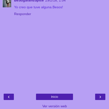
BeSugarandSpice
29/2/16, 1:04
Yo creo que tuve alguna.Besos!
Responder
‹
›
Inicio
Ver versión web