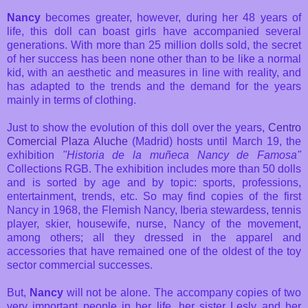
Nancy
becomes greater, however, during her 48 years of
life, this doll can boast girls have accompanied several
generations. With more than 25 million dolls sold, the secret
of her success has been none other than to be like a normal
kid, with an aesthetic and measures in line with reality, and
has adapted to the trends and the demand for the years
mainly in terms of clothing.
Just to show the evolution of this doll over the years,
Centro
Comercial Plaza Aluche
(Madrid) hosts until March 19, the
exhibition
"Historia de la muñeca Nancy de Famosa"
Collections RGB. The exhibition includes more than 50 dolls
and is sorted by age and by topic: sports, professions,
entertainment, trends, etc. So may find copies of the first
Nancy in 1968, the Flemish Nancy, Iberia stewardess, tennis
player, skier, housewife, nurse, Nancy of the movement,
among others; all they dressed in the apparel and
accessories that have remained one of the oldest of the toy
sector commercial successes.
But,
Nancy
will not be alone. The accompany copies of two
very important people in her life, her sister Lesly and her