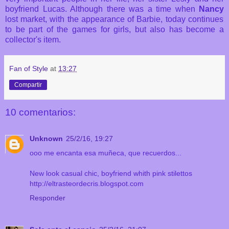
boyfriend Lucas. Although there was a time when
Nancy
lost market, with the appearance of Barbie, today continues
to be part of the games for girls, but also has become a
collector's item.
Fan of Style
at
13:27
Compartir
10 comentarios:
Unknown
25/2/16, 19:27
ooo me encanta esa muñeca, que recuerdos...
New look casual chic, boyfriend whith pink stilettos
http://eltrasteordecris.blogspot.com
Responder