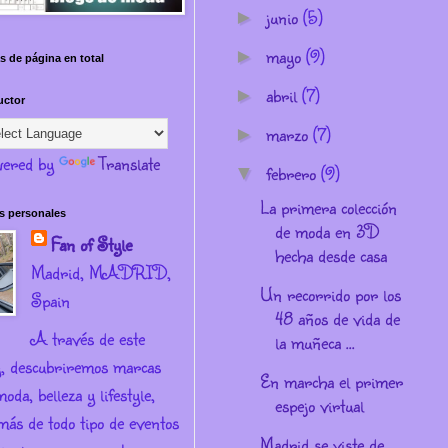
junio
(5)
►
mayo
(9)
►
s de página en total
abril
(7)
►
uctor
marzo
(7)
►
ered by
Translate
febrero
(9)
▼
La primera colección
s personales
de moda en 3D
Fan of Style
hecha desde casa
Madrid, MADRID,
Un recorrido por los
Spain
48 años de vida de
A través de este
la muñeca ...
g, descubriremos marcas
En marcha el primer
oda, belleza y lifestyle,
espejo virtual
más de todo tipo de eventos
Madrid se viste de