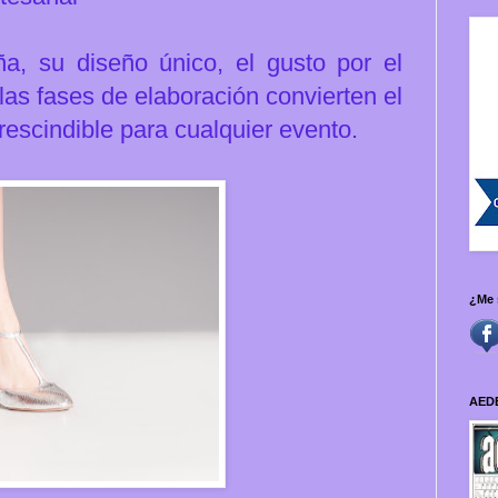
aña, su
diseño único, el gusto por el
 las fases de elaboración convierten el
escindible para cualquier evento.
¿Me 
AED