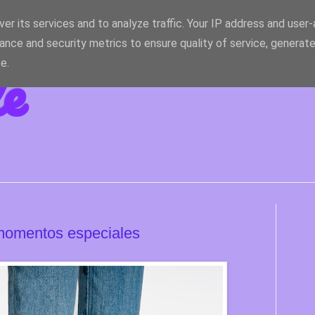
er its services and to analyze traffic. Your IP address and user
ance and security metrics to ensure quality of service, generat
le
e.
 momentos especiales