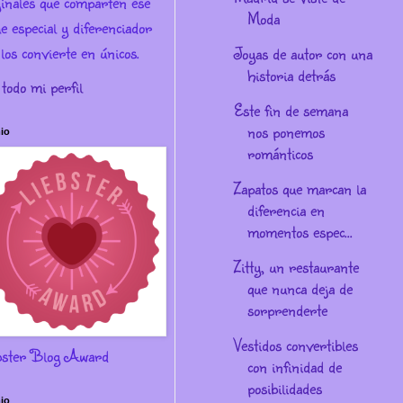
ginales que comparten ese
Moda
e especial y diferenciador
los convierte en únicos.
Joyas de autor con una
historia detrás
 todo mi perfil
Este fin de semana
nos ponemos
io
románticos
Zapatos que marcan la
diferencia en
momentos espec...
Zitty, un restaurante
que nunca deja de
sorprenderte
Vestidos convertibles
bster Blog Award
con infinidad de
posibilidades
io