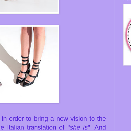
in order to bring a new vision to the
Italian translation of "
she is
". And