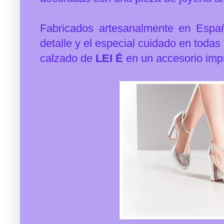
Fabricados artesanalmente en Esp
detalle y el especial cuidado en todas
calzado de
LEI É
en un accesorio impr