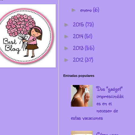
enero
(6)
►
2015
(73)
►
2014
(51)
►
2013
(55)
►
2012
(37)
►
Entradas populares
Dos "gadget"
imprescindibl
es en el
neceser de
estas vacaciones
Cómo usar