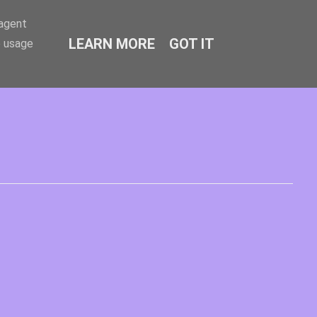
-agent
LEARN MORE
GOT IT
e usage