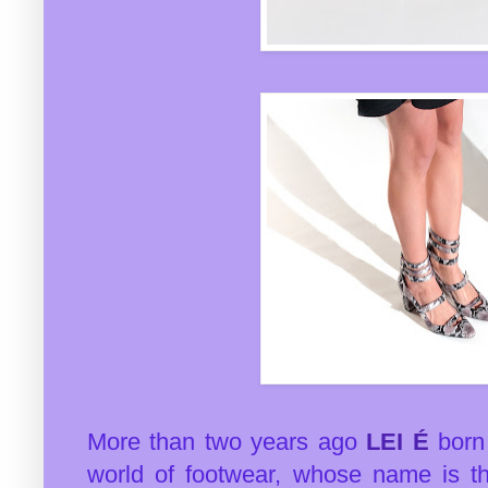
More than two years ago
LEI É
born
world of footwear, whose name is the 