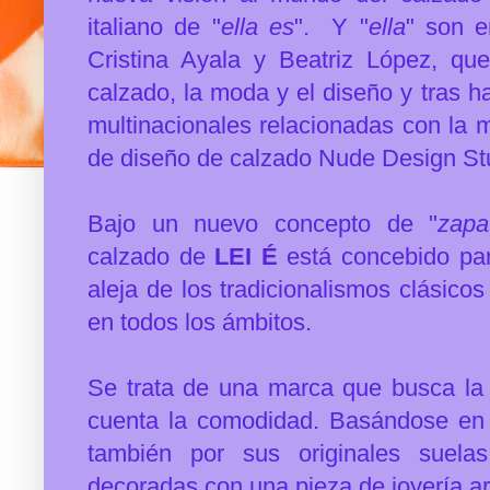
italiano de "
ella es
". Y "
ella
" son e
Cristina Ayala y Beatriz López, qu
calzado, la moda y el diseño y tras h
multinacionales relacionadas con la 
de diseño de calzado Nude Design St
Bajo un nuevo concepto de "
zapa
calzado de
LEI É
está concebido par
aleja de los tradicionalismos clásico
en todos los ámbitos.
Se trata de una marca que busca la 
cuenta la comodidad. Basándose en 
también por sus originales suelas
decoradas con una pieza de joyería a