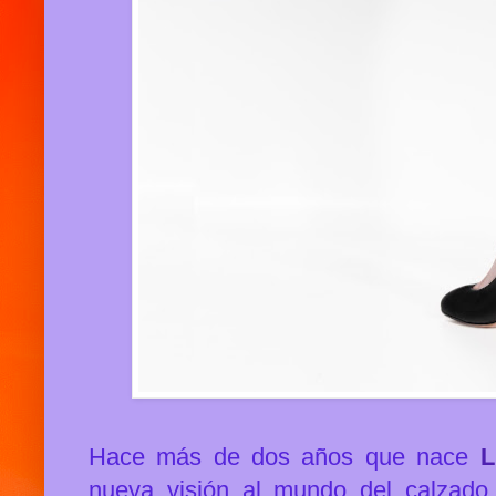
Hace más de dos años que nace
L
nueva visión al mundo del calzad