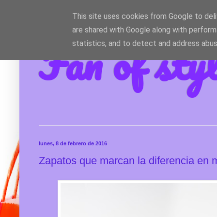
This site uses cookies from Google to deliv
are shared with Google along with perform
Fan of sty
statistics, and to detect and address abus
lunes, 8 de febrero de 2016
Zapatos que marcan la diferencia en