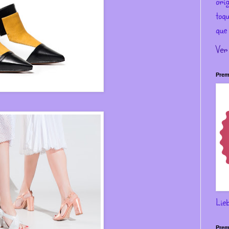
ori
toqu
que 
Ver
Prem
Lie
Prem