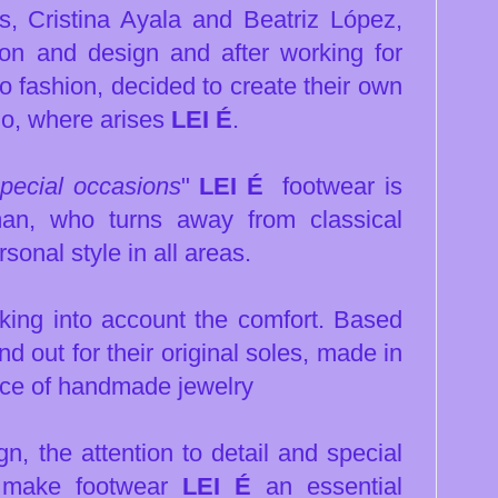
s, Cristina Ayala and Beatriz López,
ion and design and after working for
to fashion, decided to create their own
io, where arises
LEI É
.
special occasions
"
LEI
É
footwear is
man, who turns away from classical
sonal style in all areas.
 taking into account the comfort. Based
nd out for their original soles, made in
ece of handmade jewelry
n, the attention to detail and special
t make footwear
LEI É
an essential