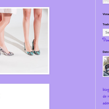
Vista
Trad
Pow
Dato
blo
de m
ade