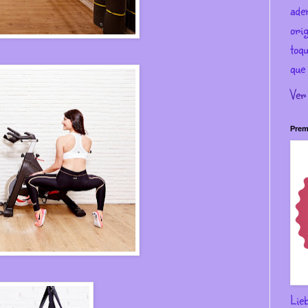
ade
ori
toqu
que 
Ver
Prem
Lie