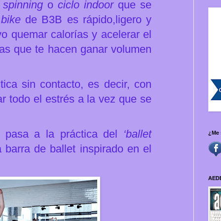
l
spinning
o
ciclo indoor
que se
l
bike
de B3B es rápido,ligero y
vo quemar calorías y acelerar el
vas que te hacen ganar volumen
ica sin contacto, es decir, con
rar todo el estrés a la vez que se
 pasa a la práctica del
‘ballet
¿Me 
a barra de ballet inspirado en el
AED