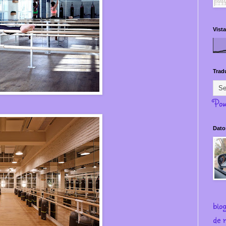
Vista
Trad
Pow
Dato
blo
de m