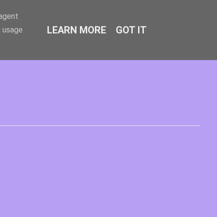
-agent
LEARN MORE
GOT IT
e usage