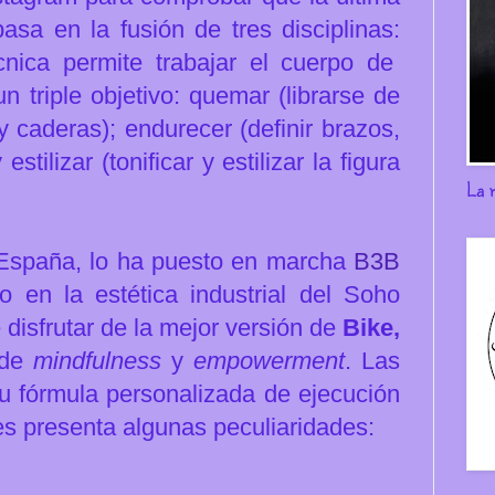
asa en la fusión de tres disciplinas:
nica permite trabajar el cuerpo de
triple objetivo: quemar (l
ibrarse de
y caderas); endurecer (d
efinir brazos,
stilizar (t
onificar y estilizar la figura
La 
 España,
lo ha puesto en marcha
B3B
o en la estética industrial del Soho
disfrutar de la mejor versión de
Bike,
 de
mindfulness
y
empowerment
. Las
su fórmula personalizada de ejecución
es presenta algunas peculiaridades: