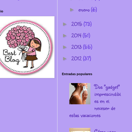
enero
(6)
►
io
2015
(73)
►
2014
(51)
►
2013
(55)
►
2012
(37)
►
Entradas populares
Dos "gadget"
imprescindibl
es en el
neceser de
estas vacaciones
Cómo usar