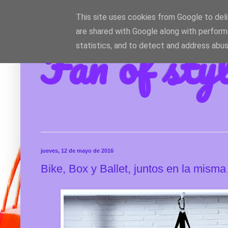
This site uses cookies from Google to deliv
are shared with Google along with perform
Fan of sty
statistics, and to detect and address abus
jueves, 12 de mayo de 2016
Bike, Box y Ballet, juntos en la misma