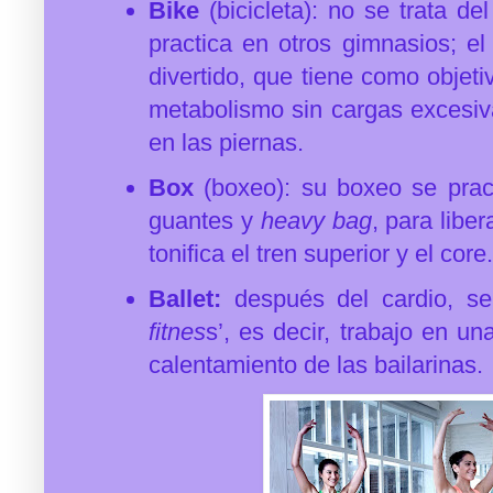
Bike
(bicicleta): no se trata de
practica en otros gimnasios; e
divertido, que tiene como objeti
metabolismo sin cargas excesi
en las piernas.
Box
(boxeo): su boxeo se pract
guantes y
heavy bag
, para libe
tonifica el tren superior y el core.
Ballet:
después del cardio, se
fitnes
s’, es decir, trabajo en un
calentamiento de las bailarinas.