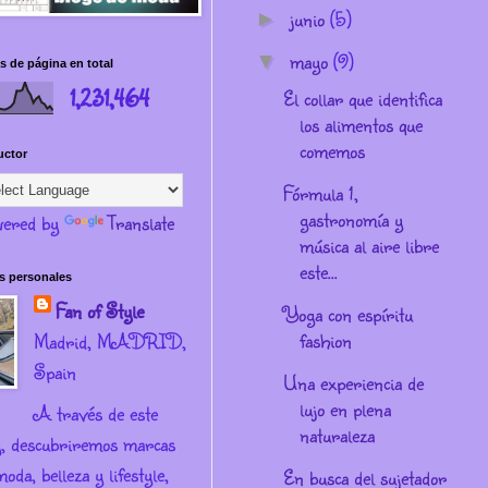
junio
(5)
►
mayo
(9)
▼
s de página en total
1,231,464
El collar que identifica
los alimentos que
comemos
uctor
Fórmula 1,
gastronomía y
ered by
Translate
música al aire libre
este...
s personales
Fan of Style
Yoga con espíritu
fashion
Madrid, MADRID,
Spain
Una experiencia de
lujo en plena
A través de este
naturaleza
g, descubriremos marcas
oda, belleza y lifestyle,
En busca del sujetador