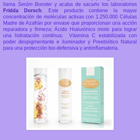
llama
Serúm Booster
y acaba de sacarlo los laboratorios
Fridda Dorsch
. Este producto contiene la mayor
concentración de moléculas activas con 1.250.000 Células
Madre de Azafrán por envase que proporcionan una acción
reparadora y firmeza; Ácido Hialurónico mixto para lograr
una hidratación contínua; Vitamina C estabilizada con
poder despigmentante e iluminador y Preebiótico Natural
para una protección bio-defensiva y antiinflamatoria.