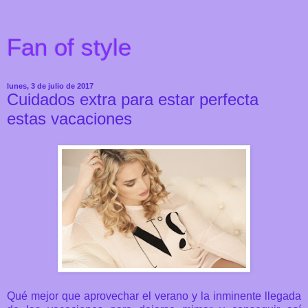
Fan of style
lunes, 3 de julio de 2017
Cuidados extra para estar perfecta
estas vacaciones
Qué mejor que aprovechar el verano y la inminente llegada