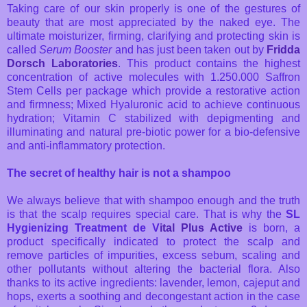
Taking care of our skin properly is one of the gestures of
beauty that are most appreciated by the naked eye. The
ultimate moisturizer, firming, clarifying and protecting skin is
called
Serum Booster
and has just been taken out by
Fridda
Dorsch Laboratories
. This product contains the highest
concentration of active molecules with 1.250.000 Saffron
Stem Cells per package which provide a restorative action
and firmness; Mixed Hyaluronic acid to achieve continuous
hydration; Vitamin C stabilized with depigmenting and
illuminating and natural pre-biotic power for a bio-defensive
and anti-inflammatory protection.
The secret of healthy hair is not a shampoo
We always believe that with shampoo enough and the truth
is that the scalp requires special care. That is why the
SL
Hygienizing Treatment
de V
ital Plus Active
is born, a
product specifically indicated to protect the scalp and
remove particles of impurities, excess sebum, scaling and
other pollutants without altering the bacterial flora. Also
thanks to its active ingredients: lavender, lemon, cajeput and
hops, exerts a soothing and decongestant action in the case