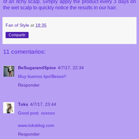
of an itchy scalp. Simply apply the product every 3 days on
the wet scalp to quickly notice the results in our hair.
Fan of Style
at
18:35
Compartir
11 comentarios:
BeSugarandSpice
4/7/17, 22:34
Muy buenos tips!Besos!!
Responder
Toks
4/7/17, 23:44
Good post. xoxoxo
www.toksblog.com
Responder