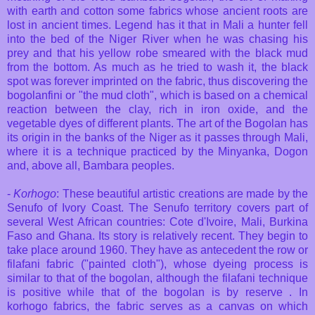
with earth and cotton some fabrics whose ancient roots are
lost in ancient times. Legend has it that in Mali a hunter fell
into the bed of the Niger River when he was chasing his
prey and that his yellow robe smeared with the black mud
from the bottom. As much as he tried to wash it, the black
spot was forever imprinted on the fabric, thus discovering the
bogolanfini or "the mud cloth", which is based on a chemical
reaction between the clay, rich in iron oxide, and the
vegetable dyes of different plants. The art of the Bogolan has
its origin in the banks of the Niger as it passes through Mali,
where it is a technique practiced by the Minyanka, Dogon
and, above all, Bambara peoples.
-
Korhogo
: These beautiful artistic creations are made by the
Senufo of Ivory Coast. The Senufo territory covers part of
several West African countries: Cote d'Ivoire, Mali, Burkina
Faso and Ghana. Its story is relatively recent. They begin to
take place around 1960. They have as antecedent the row or
filafani fabric ("painted cloth"), whose dyeing process is
similar to that of the bogolan, although the filafani technique
is positive while that of the bogolan is by reserve . In
korhogo fabrics, the fabric serves as a canvas on which