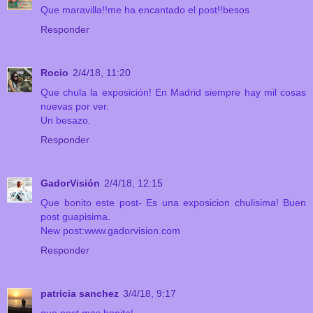
Que maravilla!!me ha encantado el post!!besos
Responder
Rocio
2/4/18, 11:20
Que chula la exposición! En Madrid siempre hay mil cosas
nuevas por ver.
Un besazo.
Responder
GadorVisión
2/4/18, 12:15
Que bonito este post- Es una exposicion chulisima! Buen
post guapisima.
New post:www.gadorvision.com
Responder
patricia sanchez
3/4/18, 9:17
que post mas bonito!