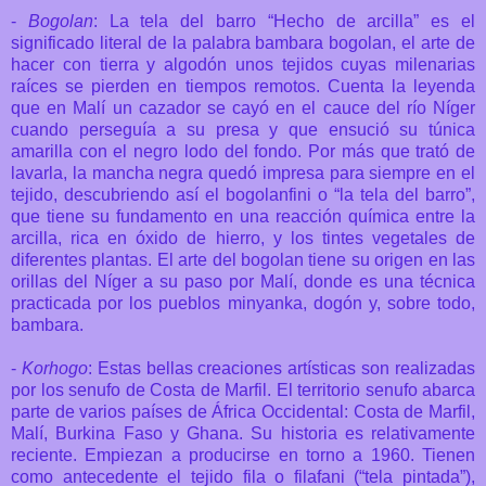
-
Bogolan
: La tela del barro “Hecho de arcilla” es el
significado literal de la palabra bambara bogolan, el arte de
hacer con tierra y algodón unos tejidos cuyas milenarias
raíces se pierden en tiempos remotos. Cuenta la leyenda
que en Malí un cazador se cayó en el cauce del río Níger
cuando perseguía a su presa y que ensució su túnica
amarilla con el negro lodo del fondo. Por más que trató de
lavarla, la mancha negra quedó impresa para siempre en el
tejido, descubriendo así el bogolanfini o “la tela del barro”,
que tiene su fundamento en una reacción química entre la
arcilla, rica en óxido de hierro, y los tintes vegetales de
diferentes plantas. El arte del bogolan tiene su origen en las
orillas del Níger a su paso por Malí, donde es una técnica
practicada por los pueblos minyanka, dogón y, sobre todo,
bambara.
-
Korhogo
: Estas bellas creaciones artísticas son realizadas
por los senufo de Costa de Marfil. El territorio senufo abarca
parte de varios países de África Occidental: Costa de Marfil,
Malí, Burkina Faso y Ghana. Su historia es relativamente
reciente. Empiezan a producirse en torno a 1960. Tienen
como antecedente el tejido fila o filafani (“tela pintada”),