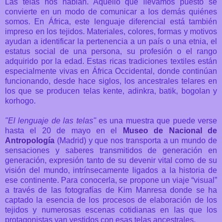
Las telas nos hablan
. Aquello que llevamos puesto se
convierte en un modo de comunicar a los demás quiénes
somos. En África, este lenguaje diferencial está también
impreso en los tejidos. Materiales, colores, formas y motivos
ayudan a identificar la pertenencia a un país o una etnia, el
estatus social de una persona, su profesión o el rango
adquirido por la edad. Estas ricas tradiciones textiles están
especialmente vivas en África Occidental, donde continúan
funcionando, desde hace siglos, los ancestrales telares en
los que se producen telas kente, adinkra, batik, bogolan y
korhogo.
"El lenguaje de las telas"
es una muestra que puede verse
hasta el 20 de mayo en el
Museo de Nacional de
Antropología
(Madrid) y que nos transporta
a un mundo de
sensaciones y saberes transmitidos de generación en
generación, expresión tanto de su devenir vital como de su
visión del mundo, intrínsecamente ligados a la historia de
ese continente. Para conocerla, se propone un viaje “visual”
a través de las fotografías de Kim Manresa donde se ha
captado la esencia de los procesos de elaboración de los
tejidos y numerosas escenas cotidianas en las que los
protagonistas van vestidos con esas telas ancestrales.