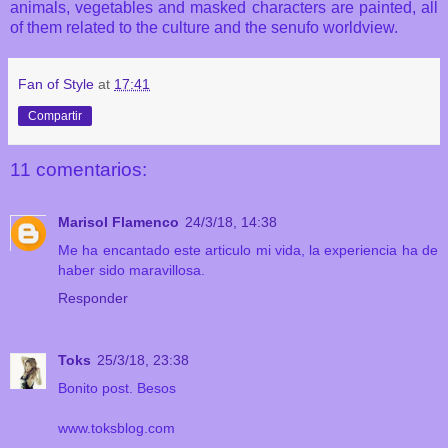
animals, vegetables and masked characters are painted, all
of them related to the culture and the senufo worldview.
Fan of Style
at
17:41
Compartir
11 comentarios:
Marisol Flamenco
24/3/18, 14:38
Me ha encantado este articulo mi vida, la experiencia ha de
haber sido maravillosa.
Responder
Toks
25/3/18, 23:38
Bonito post. Besos
www.toksblog.com