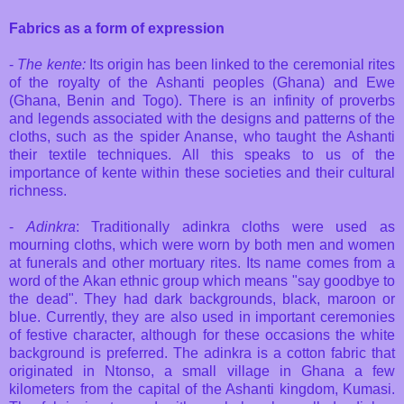
Fabrics as a form of expression
-
The kente:
Its origin has been linked to the ceremonial rites
of the royalty of the Ashanti peoples (Ghana) and Ewe
(Ghana, Benin and Togo). There is an infinity of proverbs
and legends associated with the designs and patterns of the
cloths, such as the spider Ananse, who taught the Ashanti
their textile techniques. All this speaks to us of the
importance of kente within these societies and their cultural
richness.
-
Adinkra
: Traditionally adinkra cloths were used as
mourning cloths, which were worn by both men and women
at funerals and other mortuary rites. Its name comes from a
word of the Akan ethnic group which means "say goodbye to
the dead". They had dark backgrounds, black, maroon or
blue. Currently, they are also used in important ceremonies
of festive character, although for these occasions the white
background is preferred. The adinkra is a cotton fabric that
originated in Ntonso, a small village in Ghana a few
kilometers from the capital of the Ashanti kingdom, Kumasi.