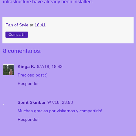
infrastructure have already been installed.
Fan of Style
at
16:41
Compartir
8 comentarios:
Kinga K.
9/7/18, 18:43
Precioso post :)
Responder
Spirit Skinbar
9/7/18, 23:58
Muchas gracias por visitarnos y compartirlo!
Responder