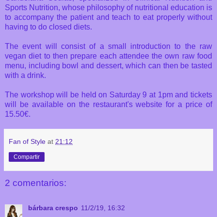
Sports Nutrition, whose philosophy of nutritional education is
to accompany the patient and teach to eat properly without
having to do closed diets.
The event will consist of a small introduction to the raw
vegan diet to then prepare each attendee the own raw food
menu, including bowl and dessert, which can then be tasted
with a drink.
The workshop will be held on Saturday 9 at 1pm and tickets
will be available on the restaurant's website for a price of
15.50€.
Fan of Style
at
21:12
Compartir
2 comentarios:
bárbara crespo
11/2/19, 16:32