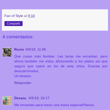
Fan of Style
at
9:10
Compartir
4 comentarios:
Rocio
6/5/19, 11:06
Que cosas más bonitas. Las tazas me encantan, pero
ahora también me estoy aficionando a los platos así que
seguro que caeré en los de esta chica. Gracias por
descubrírmelos.
Un besazo.
Responder
Dezazu
6/5/19, 16:17
Me encantan para hacer una mesa especial!!besos