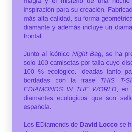
magia y el misterio de una noche 
inspiración para su creación. Fabrica
más alta calidad, su forma geométrica
diamante y además incluye un diaman
frontal.
Junto al icónico
Night Bag
, se ha pr
solo 100 camisetas por talla cuyo dis
100 % ecológico. Ideadas tanto p
bordadas con la frase
THIS T-
EDIAMONDS IN THE WORLD
, en 
diamantes ecológicos que son sell
española.
Los EDiamonds de
David Locco
se h