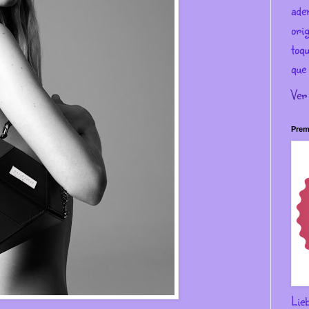
ade
ori
toqu
que 
Ver
Prem
Lie