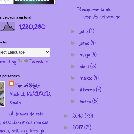
Recuperar la piel
después del verano
s de página en total
1,230,290
julio
(4)
►
junio
(4)
►
uctor
mayo
(4)
►
ered by
Translate
abril
(5)
►
marzo
(4)
s personales
►
Fan of Style
febrero
(4)
►
Madrid, MADRID,
enero
(5)
►
Spain
A través de este
2018
(78)
►
g, descubriremos marcas
2017
(71)
►
oda, belleza y lifestyle,