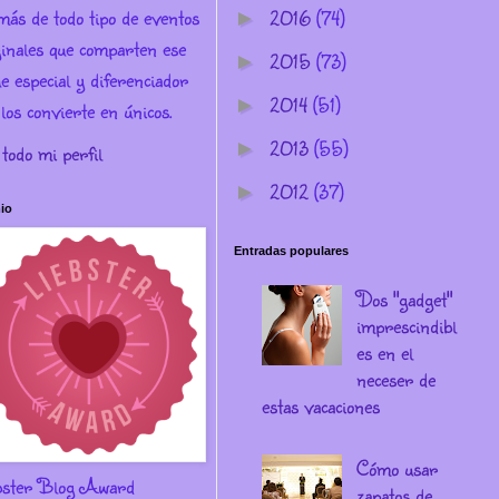
más de todo tipo de eventos
2016
(74)
►
ginales que comparten ese
2015
(73)
►
e especial y diferenciador
2014
(51)
►
los convierte en únicos.
2013
(55)
►
 todo mi perfil
2012
(37)
►
io
Entradas populares
Dos "gadget"
imprescindibl
es en el
neceser de
estas vacaciones
Cómo usar
bster Blog Award
zapatos de