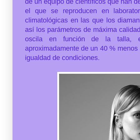
de un equipo de científicos que han d
el que se reproducen en laboratori
climatológicas en las que los diama
así los parámetros de máxima calidad
oscila en función de la talla,
aproximadamente de un 40 % menos q
igualdad de condiciones.