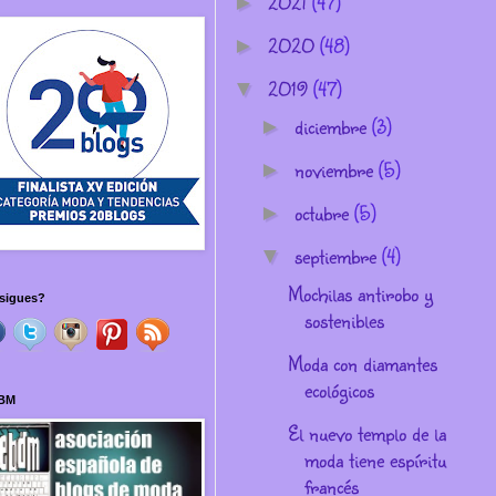
2021
(47)
►
2020
(48)
►
2019
(47)
▼
diciembre
(3)
►
noviembre
(5)
►
octubre
(5)
►
septiembre
(4)
▼
Mochilas antirobo y
sigues?
sostenibles
Moda con diamantes
ecológicos
BM
El nuevo templo de la
moda tiene espíritu
francés