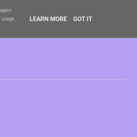
-agent
LEARN MORE
GOT IT
e usage