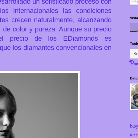
esarrollado un sofisticado proceso con
os internacionales las condiciones
ntes crecen naturalmente, alcanzando
Vista
 de color y pureza. Aunque su precio
 el precio de los EDiamonds es
Trad
ue los diamantes convencionales en
Pow
Dato
blo
de m