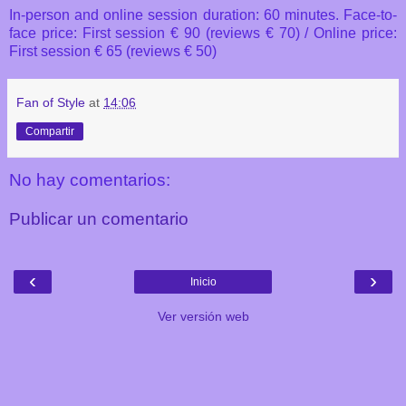
In-person and online session duration: 60 minutes. Face-to-
face price: First session € 90 (reviews € 70) / Online price:
First session € 65 (reviews € 50)
Fan of Style
at
14:06
Compartir
No hay comentarios:
Publicar un comentario
‹
›
Inicio
Ver versión web