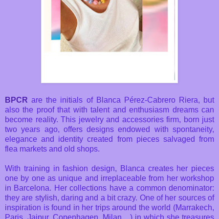
BPCR
are the initials of Blanca Pérez-Cabrero Riera, but
also the proof that with talent and enthusiasm dreams can
become reality. This jewelry and accessories firm, born just
two years ago, offers designs endowed with spontaneity,
elegance and identity created from pieces salvaged from
flea markets and old shops.
With training in fashion design, Blanca creates her pieces
one by one as unique and irreplaceable from her workshop
in Barcelona. Her collections have a common denominator:
they are stylish, daring and a bit crazy. One of her sources of
inspiration is found in her trips around the world (Marrakech,
Paris, Jaipur, Copenhagen, Milan ...) in which she treasures