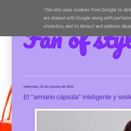
This site uses cookies from Google to deliv
are shared with Google along with perform
Fan of sty
statistics, and to detect and address abus
miércoles, 11 de octubre de 2023
El "armario cápsula" inteligente y sost