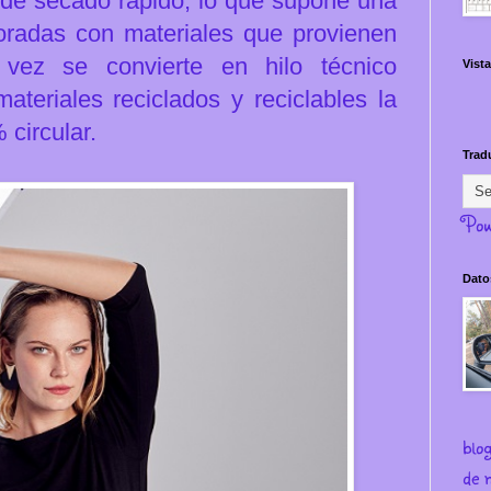
 de secado rápido, lo que supone una
oradas con materiales que provienen
 vez se convierte en hilo técnico
Vista
ateriales reciclados y reciclables la
circular.
Trad
Pow
Dato
blo
de m