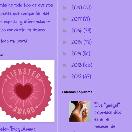
más de todo tipo de eventos
2018
(78)
►
ginales que comparten ese
2017
(71)
►
e especial y diferenciador
los convierte en únicos.
2016
(74)
►
 todo mi perfil
2015
(73)
►
2014
(51)
►
io
2013
(55)
►
2012
(37)
►
Entradas populares
Dos "gadget"
imprescindibl
es en el
neceser de
bster Blog Award