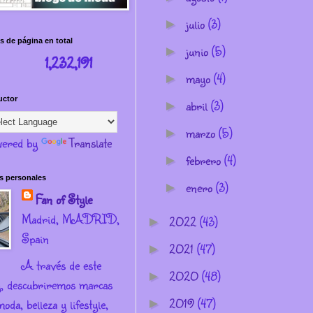
julio
(3)
►
s de página en total
junio
(5)
►
1,232,191
mayo
(4)
►
uctor
abril
(3)
►
marzo
(5)
►
ered by
Translate
febrero
(4)
►
s personales
enero
(3)
►
Fan of Style
Madrid, MADRID,
2022
(43)
►
Spain
2021
(47)
►
A través de este
2020
(48)
►
g, descubriremos marcas
2019
(47)
oda, belleza y lifestyle,
►