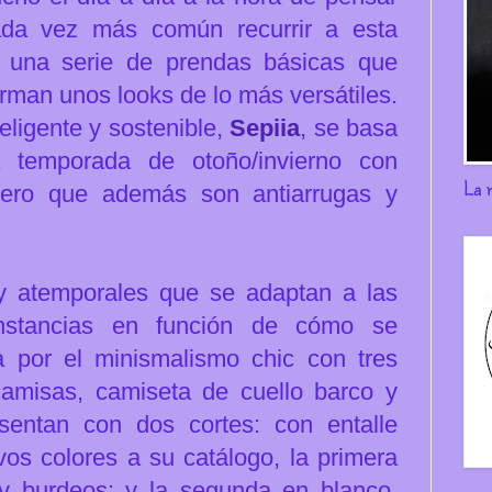
ada vez más común recurrir a esta
r una serie de prendas básicas que
rman unos looks de lo más versátiles.
ligente y sostenible,
Sepiia
, se basa
a temporada de otoño/invierno con
La 
pero
que además son antiarrugas y
 y atemporales que se adaptan a las
unstancias en función de cómo se
a por el minismalismo chic con tres
camisas, camiseta de cuello barco y
entan con dos cortes: con entalle
os colores a su catálogo, la primera
 y burdeos; y la segunda en blanco,