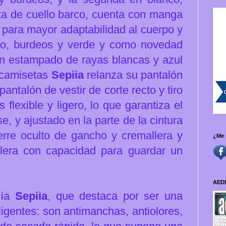
eta de cuello barco, cuenta con manga
s para mayor adaptabilidad al cuerpo y
gro, burdeos y verde y como novedad
on estampado de rayas blancas y azul
 camisetas
Sepiia
relanza su pantalón
antalón de vestir de corte recto y tiro
s flexible y ligero, lo que garantiza el
e, y ajustado en la parte de la cintura
erre oculto de gancho y cremallera y
¿Me 
allera con capacidad para guardar un
AED
gía
Sepiia
, que destaca por ser una
ligentes: son antimanchas, antiolores,