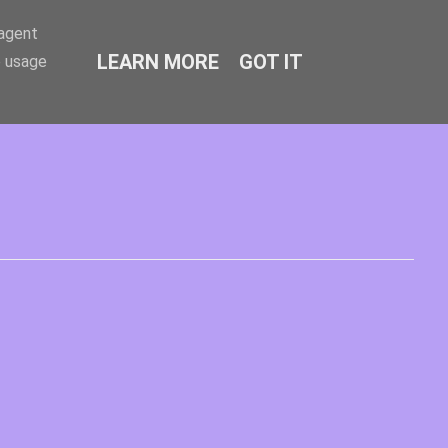
-agent
LEARN MORE
GOT IT
e usage