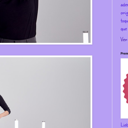
ade
ori
toqu
que 
Ver
Prem
Lie