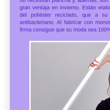
no necesitan plancha y, además, son
gran ventaja en invierno. E
stán elab
del poliéster reciclado, que a su
antibacteriano. Al fabricar con monom
firma consigue que su moda sea 100% 