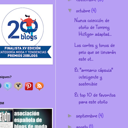
octubre
(4)
▼
Nueva colección de
otoño de Tommy
Hilfiger adaptad...
Los cortes y tonos de
pelo que se llevarán
este ot...
El "armario cápsula"
inteligente y
sigues?
sostenible
El top 10 de favoritos
para este otoño
BM
septiembre
(4)
►
agosto
(1)
►