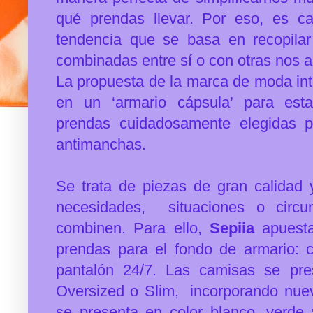
qué prendas llevar. Por eso, es c
tendencia que se basa en recopila
combinadas entre sí o con otras nos a
La propuesta de la
marca de moda inte
en un ‘armario cápsula’ para est
prendas
cuidadosamente elegidas 
antimanchas.
Se trata de piezas de gran calidad
necesidades, situaciones o circ
combinen. Para ello,
Sepiia
apuest
prendas para el fondo de armario: 
pantalón 24/7.
Las camisas se pres
Oversized o Slim, incorporando nuev
se presenta en color blanco, verde