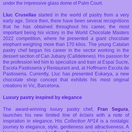
under the impressive glass dome of Palm Court.
Lluc Crusellas
started in the world of pastry from a very
early age. Since then, there have been several recognitions
that he has obtained throughout his career, the most
important being his victory in the World Chocolate Masters
2022 competition, where he presented a giant chocolate
elephant weighing more than 170 kilos. The young Catalan
pastry chef began his career in the sector working in the
dessert section of Can Jubany (Calldetenes). His passion for
the profession led him to specialize and train at Espai Sucre,
Escola Pastisseria y Restaurant and, at Hoffmann Escola de
Pastisseria. Currently, Lluc has presented Eukarya, a new
chocolate shop concept that exhibits his most original
creations in Vic, Barcelona.
Luxury pastry inspired by elegance
The award-winning luxury pastry chef,
Fran Segura
,
launches his new limited line of éclairs with a note of
inspiration in elegance. His
Collection Nº14
is a nostalgic
journey to elegance, style, gentleness and attractiveness. A