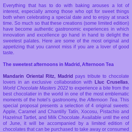
Everything that has to do with baking arouses a lot of
interest, especially among those who opt for sweet things
both when celebrating a special date and to enjoy at snack
time. So much so that these creations (some limited edition)
have become authentic gastronomic experiences in which
innovation and excellence go hand in hand to delight the
sweetest palates. Here are some of the most original and
appetizing that you cannot miss if you are a lover of good
taste.
The sweetest afternoons in Madrid, Afternoon Tea
Mandarin Oriental Ritz, Madrid
pays tribute to chocolate
lovers in an exclusive collaboration with
Lluc Crusellas
,
World Chocolate Masters 2022
to experience a bite from the
best chocolatier in the world in one of the most emblematic
moments of the hotel's gastronomy, the
Afternoon Tea
. This
special proposal presents a selection of 4 original sweets:
Apple, Caramel and Chantilly Tatín, Xocosu, Pistachio and
Hazelnut Tartlet, and Milk Chocolate. Available until the end
of June, it will be accompanied by a limited edition of
chocolates that can be purchased to take away or consumed