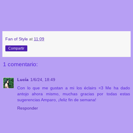
Fan of Style
at
11:09
Compartir
1 comentario:
Lucía
1/6/24, 18:49
Con lo que me gustan a mi los éclairs <3 Me ha dado
antojo ahora mismo, muchas gracias por todas estas
sugerencias Amparo, ¡feliz fin de semana!
Responder