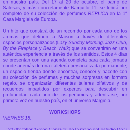
en nuestro país. Del 17 al 20 de octubre, el barrio de
Salesas, y más concretamente Barquillo 11, se teñirá por
completo de su colección de perfumes
REPLICA
en la 1ª
Casa Margiela de Europa.
Un hito que constará de un recorrido por cada uno de los
aromas que definen la Maison a través de diferentes
espacios personalizados (L
azy Sunday Morning, Jazz Club,
By the Fireplace
y
Beach Walk
) que se convertirán en una
auténtica experiencia a través de los sentidos. E
stos 4 días
se presentan con una agenda completa para cada jornada
donde además de una cafetería personalizada permanente,
un espacio tienda donde encontrar, conocer y hacerte con
su colección de perfumes y muchas sorpresas en formato
regalo, se organizarán diferentes talleres olfativos y de
recuerdos impartidos por expertos para descubrir en
profundidad cada uno de los perfumes y adentrarse, por
primera vez en nuestro país, en el universo Margiela.
WORKSHOPS
VIERNES 18:
- 12:00h: taller ‘
Green Capsule’
de la mano del estudio Dear