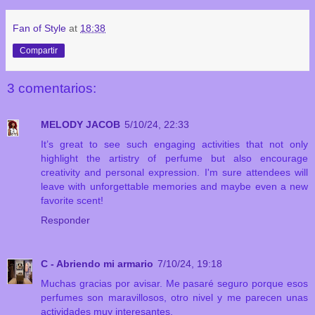
Fan of Style
at
18:38
Compartir
3 comentarios:
MELODY JACOB
5/10/24, 22:33
It’s great to see such engaging activities that not only
highlight the artistry of perfume but also encourage
creativity and personal expression. I'm sure attendees will
leave with unforgettable memories and maybe even a new
favorite scent!
Responder
C - Abriendo mi armario
7/10/24, 19:18
Muchas gracias por avisar. Me pasaré seguro porque esos
perfumes son maravillosos, otro nivel y me parecen unas
actividades muy interesantes.