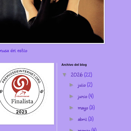
musa del estilo
Archivo del blog
2026
(22)
▼
julio
(2)
►
junio
(4)
►
mayo
(3)
►
abril
(3)
►
marzo
(4)
►