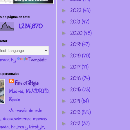
2022
(43)
►
s de página en total
2021
(47)
►
1,234,870
2020
(48)
►
uctor
2019
(47)
►
2018
(78)
►
ered by
Translate
2017
(71)
►
s personales
2016
(74)
►
Fan of Style
2015
(73)
►
Madrid, MADRID,
Spain
2014
(51)
►
A través de este
2013
(55)
►
g, descubriremos marcas
2012
(37)
►
oda, belleza y lifestyle,