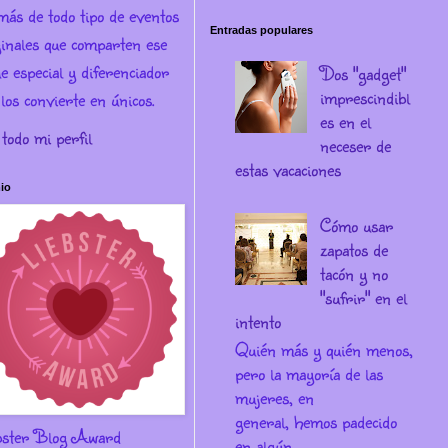
más de todo tipo de eventos
Entradas populares
ginales que comparten ese
e especial y diferenciador
Dos "gadget"
imprescindibl
los convierte en únicos.
es en el
 todo mi perfil
neceser de
estas vacaciones
io
Cómo usar
zapatos de
tacón y no
"sufrir" en el
intento
Quién más y quién menos,
pero la mayoría de las
mujeres, en
general, hemos padecido
bster Blog Award
en algún