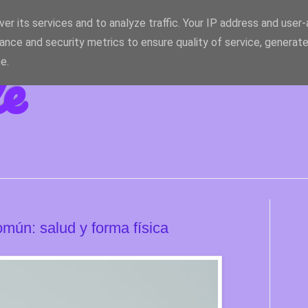
er its services and to analyze traffic. Your IP address and user
ance and security metrics to ensure quality of service, generat
le
e.
omún: salud y forma física