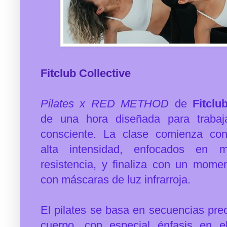
Fitclub Collective
Pilates x RED METHOD
de
Fitclu
de
una hora diseñada para traba
consciente. La clase comienza
co
alta
intensidad, enfocados en 
resistencia, y finaliza con un
moment
con
máscaras de luz infrarroja.
El pilates se basa en secuencias pre
cuerpo, con
especial énfasis en e