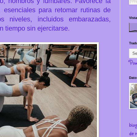
llo, hombros y lumbares.
Favorece la
l, esenciales para retomar rutinas de
s niveles, incluidos embarazadas,
Vista
 tiempo sin ejercitarse.
Trad
Pow
Dato
blo
de m