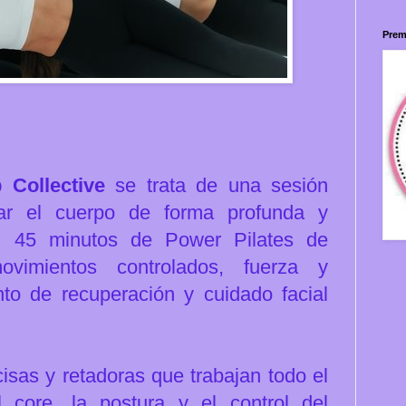
Prem
b Collective
s
e trata de una sesión
jar el cuerpo de
forma profunda y
n 45 minutos de Power Pilates de
movimientos
controlados, fuerza y
o de recuperación y cuidado facial
cisas y
retadoras que trabajan todo el
l core, la postura y el control
del