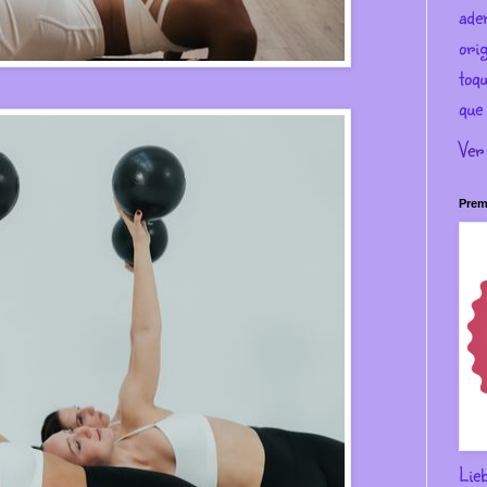
ade
ori
toqu
que 
Ver
Prem
Lie