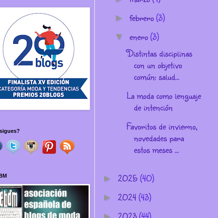
febrero
(3)
►
enero
(3)
▼
Distintas disciplinas
con un objetivo
común: salud...
La moda como lenguaje
de intención
Favoritos de invierno,
sigues?
novedades para
estos meses ...
2025
(40)
BM
►
2024
(43)
►
2023
(44)
►