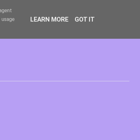
-agent
LEARN MORE
GOT IT
e usage