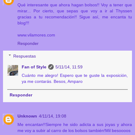
Qué interesante que ahora hagan bolsos!! Voy a tener que
mirar... Por cierto, que sepas que voy a ir al Thyssen
gracias a tu recomendación!! Sigue así, me encanta tu
blog!!!
www.vilamores.com
Responder
Respuestas
Fan of Style
5/11/14, 11:59
Cuánto me alegro! Espero que te guste la exposición,
ya me contarás. Besos, Amparo
Responder
Unknown
4/11/14, 19:08
Me encantan!!Siempre he sido adicta a sus joyas y ahora
me voy a subir al carro de los bolsos también!Mil besoooos