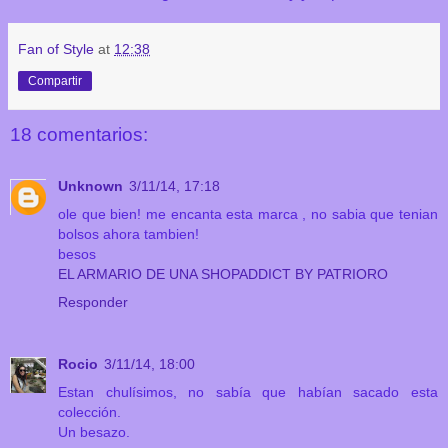
Fan of Style
at
12:38
Compartir
18 comentarios:
Unknown
3/11/14, 17:18
ole que bien! me encanta esta marca , no sabia que tenian
bolsos ahora tambien!
besos
EL ARMARIO DE UNA SHOPADDICT BY PATRIORO
Responder
Rocio
3/11/14, 18:00
Estan chulísimos, no sabía que habían sacado esta
colección.
Un besazo.