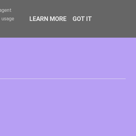
-agent
LEARN MORE
GOT IT
e usage