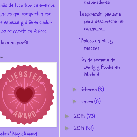
inspiradores
más de todo tipo de eventos
ginales que comparten ese
Inspiración parisina
para desconectar en
e especial y diferenciador
cualquier...
los convierte en únicos.
Bolsos en piel y
 todo mi perfil
madera
io
Fin de semana de
Arty y Foodie en
Madrid
febrero
(9)
►
enero
(6)
►
2015
(73)
►
2014
(51)
►
bster Blog Award