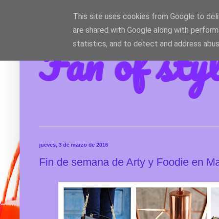
This site uses cookies from Google to deliv
are shared with Google along with perform
Fan of sty
statistics, and to detect and address abus
jueves, 3 de marzo de 2016
Fin de semana de Arty y Foodie en Ma