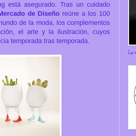
g está asegurado. Tras un cuidado
Mercado de Diseño
reúne a los 100
 mundo de la moda, los complementos
ión, el arte y la ilustración, cuyos
cia temporada tras temporada.
La 