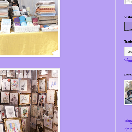
Vista
Trad
Pow
Dato
blo
de m