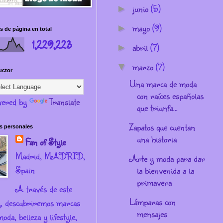
junio
(5)
►
mayo
(9)
►
s de página en total
1,229,223
abril
(7)
►
marzo
(7)
▼
uctor
Una marca de moda
con raíces españolas
ered by
Translate
que triunfa...
Zapatos que cuentan
s personales
una historia
Fan of Style
Madrid, MADRID,
Arte y moda para dar
Spain
la bienvenida a la
primavera
A través de este
Lámparas con
g, descubriremos marcas
mensajes
oda, belleza y lifestyle,