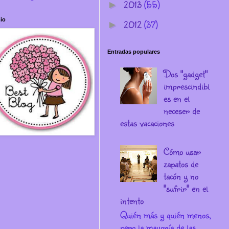
2013
(55)
►
io
2012
(37)
►
Entradas populares
Dos "gadget"
imprescindibl
es en el
neceser de
estas vacaciones
Cómo usar
zapatos de
tacón y no
"sufrir" en el
intento
Quién más y quién menos,
pero la mayoría de las