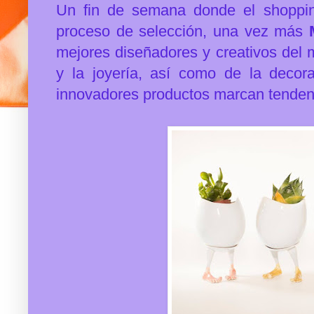
Un fin de semana donde el shoppin
proceso de selección, una vez más
mejores diseñadores y creativos del
y la joyería, así como de la decorac
innovadores productos marcan tenden