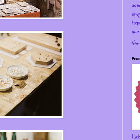
ade
ori
toqu
que 
Ver
Prem
Lie