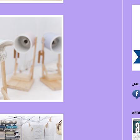
¿Me 
AED