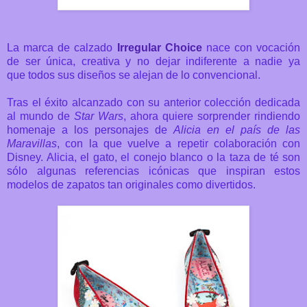
La marca de calzado
Irregular
Choice
nace con vocación
de ser única, creativa y no dejar indiferente a nadie ya
que todos sus diseños se alejan de lo convencional.
Tras
el
éxito alcanzado con su anterior colección dedicada
al mundo de
Star
Wars
, ahora quiere sorprender rindiendo
homenaje a los personajes de
Alicia en el país de las
Maravillas
, con la que vuelve a repetir colaboración con
Disney. Alicia, el gato, el conejo blanco o la taza de té son
sólo algunas referencias icónicas que inspiran estos
modelos de zapatos tan originales como divertidos.