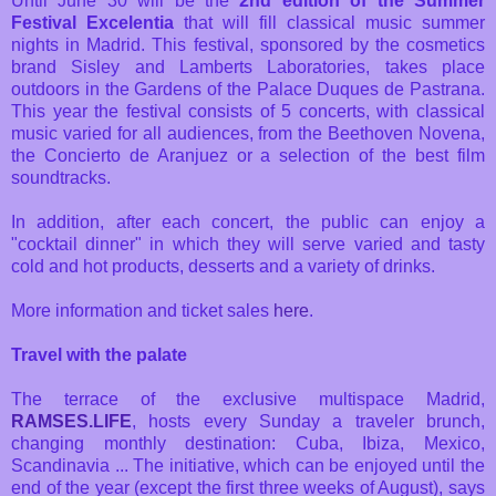
Until June 30 will be the
2nd edition of the Summer
Festival Excelentia
that will fill classical music summer
nights in Madrid. This festival, sponsored by the cosmetics
brand Sisley and Lamberts Laboratories, takes place
outdoors in the Gardens of the Palace Duques de Pastrana.
This year the festival consists of 5 concerts, with classical
music varied for all audiences, from the Beethoven Novena,
the Concierto de Aranjuez or a selection of the best film
soundtracks.
In addition, after each concert, the public can enjoy a
"cocktail dinner" in which they will serve varied and tasty
cold and hot products, desserts and a variety of drinks.
More information and ticket sales
here
.
Travel with the palate
The terrace of the exclusive multispace Madrid,
RAMSES.LIFE
, hosts every Sunday a traveler brunch,
changing monthly destination: Cuba, Ibiza, Mexico,
Scandinavia ... The initiative, which can be enjoyed until the
end of the year (except the first three weeks of August), says