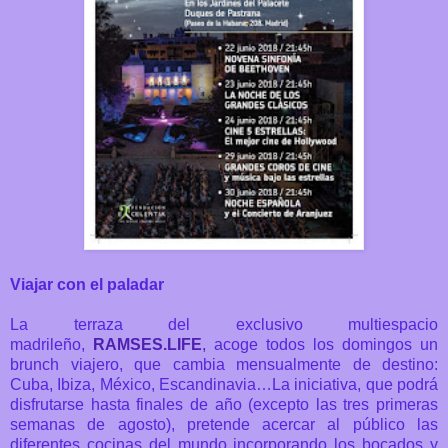
Viajar con el paladar
La terraza del exclusivo multiespacio
madrileño,
RAMSES.LIFE
,
acoge todos los domingos un
brunch viajero, que cambia mensualmente de destino:
Cuba, Ibiza, México, Escandinavia…
La iniciativa,
que podrá
disfrutarse hasta finales de año (excepto las tres primeras
semanas de agosto),
pretende acercar al público las
diferentes cocinas del mundo
incorporando los bocados y