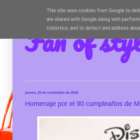
This site uses cookies from Google to deliv
are shared with Google along with perform
Fan of sty
statistics, and to detect and address abus
jueves, 22 de noviembre de 2018
Homenaje por el 90 cumpleaños de M