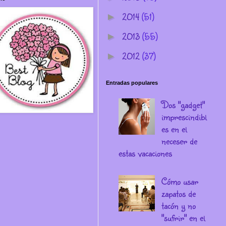
2014
(51)
►
2013
(55)
►
2012
(37)
►
Entradas populares
Dos "gadget"
imprescindibl
es en el
neceser de
estas vacaciones
Cómo usar
zapatos de
tacón y no
"sufrir" en el