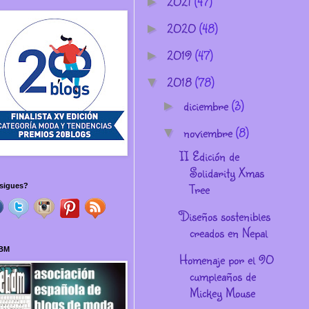
2021
(47)
►
2020
(48)
►
2019
(47)
►
2018
(78)
▼
diciembre
(3)
►
noviembre
(8)
▼
II Edición de
Solidarity Xmas
Tree
sigues?
Diseños sostenibles
creados en Nepal
BM
Homenaje por el 90
cumpleaños de
Mickey Mouse