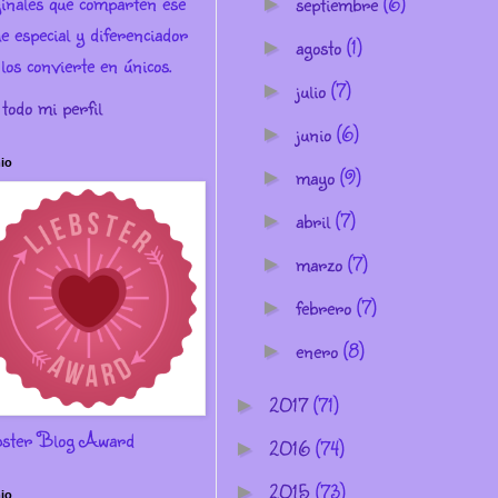
ginales que comparten ese
septiembre
(6)
►
e especial y diferenciador
agosto
(1)
►
los convierte en únicos.
julio
(7)
►
 todo mi perfil
junio
(6)
►
io
mayo
(9)
►
abril
(7)
►
marzo
(7)
►
febrero
(7)
►
enero
(8)
►
2017
(71)
►
bster Blog Award
2016
(74)
►
2015
(73)
►
io