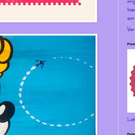
ori
toqu
que 
Ver
Prem
Lie
Prem