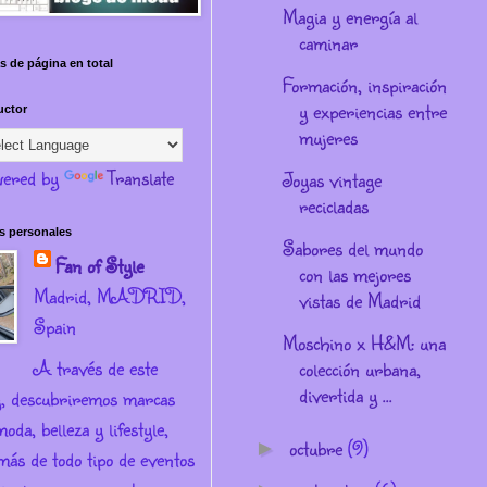
Magia y energía al
caminar
s de página en total
Formación, inspiración
y experiencias entre
uctor
mujeres
ered by
Translate
Joyas vintage
recicladas
s personales
Sabores del mundo
Fan of Style
con las mejores
Madrid, MADRID,
vistas de Madrid
Spain
Moschino x H&M: una
A través de este
colección urbana,
divertida y ...
g, descubriremos marcas
oda, belleza y lifestyle,
octubre
(9)
►
más de todo tipo de eventos