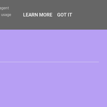
-agent
LEARN MORE
GOT IT
e usage