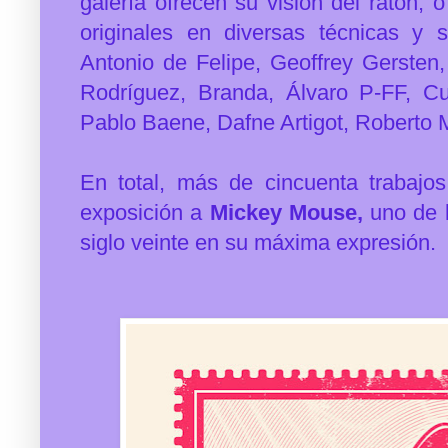
galería ofrecen su visión del ratón, 
originales en diversas técnicas y 
Antonio de Felipe, Geoffrey Gersten
Rodríguez, Branda, Álvaro P-FF, C
Pablo Baene, Dafne Artigot, Roberto M
En total, más de cincuenta trabajos
exposición a
Mickey Mouse,
uno de l
siglo veinte en su máxima expresión.