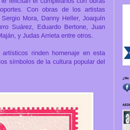
o le felicitan el cumpleaños con obras
soportes.
Con obras de los artistas
, Sergio Mora, Danny Heller, Joaquín
urro Suárez, Eduardo Bertone, Juan
aján, y Judas Arrieta entre otros.
 artísticos rinden homenaje en esta
os símbolos de la cultura popular del
¿Me 
AED