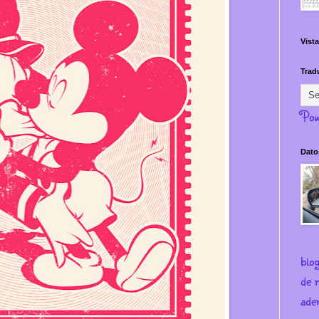
Vista
Trad
Pow
Dato
blo
de m
ade