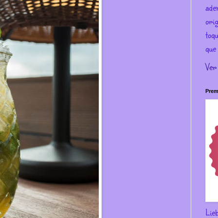
ade
ori
toqu
que 
Ver
Prem
Lie