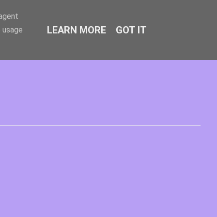
-agent
LEARN MORE
GOT IT
e usage