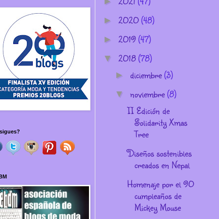
2021
(47)
►
2020
(48)
►
2019
(47)
►
2018
(78)
▼
diciembre
(3)
►
noviembre
(8)
▼
II Edición de
Solidarity Xmas
Tree
sigues?
Diseños sostenibles
creados en Nepal
BM
Homenaje por el 90
cumpleaños de
Mickey Mouse