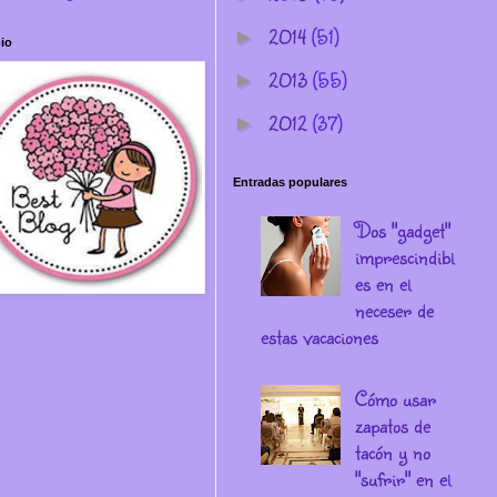
2014
(51)
►
io
2013
(55)
►
2012
(37)
►
Entradas populares
Dos "gadget"
imprescindibl
es en el
neceser de
estas vacaciones
Cómo usar
zapatos de
tacón y no
"sufrir" en el