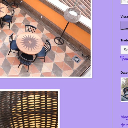
Vista
Trad
Pow
Dato
blo
de m