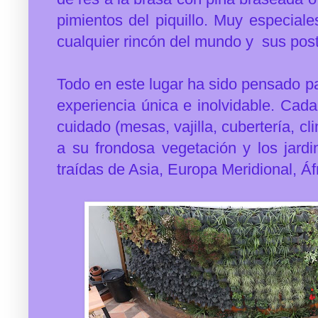
pimientos del piquillo. Muy especial
cualquier rincón del mundo y sus post
Todo en este lugar ha sido pensado pa
experiencia única e inolvidable. Cad
cuidado (mesas, vajilla, cubertería, c
a
su frondosa vegetación y los jardi
traídas de Asia, Europa Meridional, 