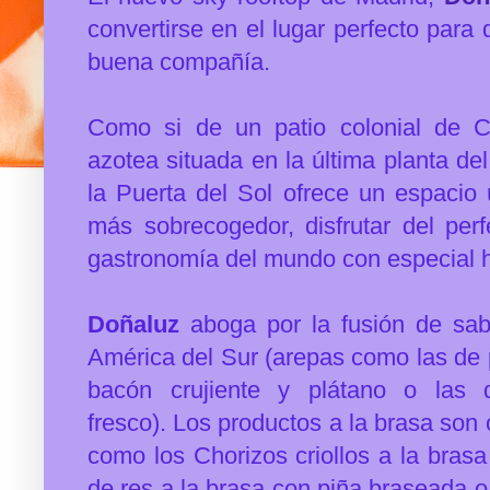
convertirse en el lugar perfecto
para d
buena compañía.
Como si de
un patio colonial de C
azotea
situada en la última planta de
la Puerta del Sol ofrece un espacio
más sobrecogedor, disfrutar del per
gastronomía del mundo
con especial h
Doñaluz
aboga por la fusión de sa
América del Sur (arepas como las de p
bacón crujiente y plátano o las 
fresco).
Los productos a la brasa son o
como los Chorizos criollos a la brasa
de res a la brasa con piña braseada o