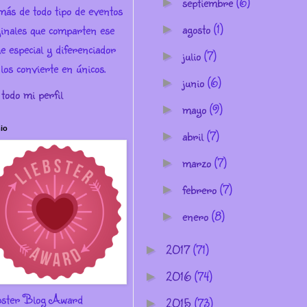
septiembre
(6)
►
más de todo tipo de eventos
agosto
(1)
ginales que comparten ese
►
e especial y diferenciador
julio
(7)
►
los convierte en únicos.
junio
(6)
►
 todo mi perfil
mayo
(9)
►
io
abril
(7)
►
marzo
(7)
►
febrero
(7)
►
enero
(8)
►
2017
(71)
►
2016
(74)
►
bster Blog Award
2015
(73)
►