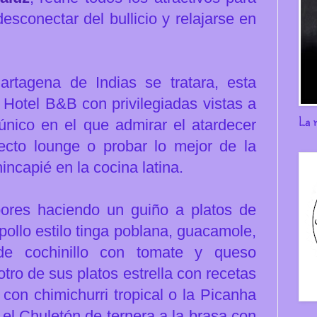
esconectar del bullicio y relajarse en
artagena de Indias se tratara, esta
l Hotel B&B con privilegiadas vistas a
La 
 único en el que
admirar el atardecer
fecto lounge o probar lo mejor de la
incapié en la cocina latina.
bores haciendo un guiño a platos de
ollo estilo tinga poblana, guacamole,
de cochinillo con tomate y queso
tro de sus platos estrella con recetas
 con chimichurri tropical o la Picanha
 el Chuletón de ternera a la brasa con