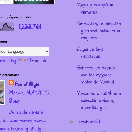
Magia y energía al
caminar
s de página en total
Formación, inspiración
1,233,761
y experiencias entre
mujeres
uctor
Joyas vintage
recicladas
ered by
Translate
Sabores del mundo
con las mejores
s personales
vistas de Madrid
Fan of Style
Madrid, MADRID,
Moschino x H&M: una
colección urbana,
Spain
divertida y ...
A través de este
g, descubriremos marcas
octubre
(9)
►
oda, belleza y lifestyle,