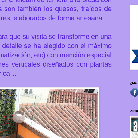
es son también los quesos, traídos de
res, elaborados de forma artesanal.
ra que su visita se transforme en una
a detalle se ha elegido con el máximo
limatización, etc) con mención especial
nes verticales diseñados con plantas
África…
¿Me 
AED