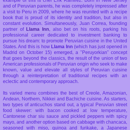
example of this is chef Erik Ramírez. Born in New Jersey
and of Peruvian parents, he was completely impressed after
a visit to Peru in 2009, where he was reunited with a recipe
book that is proud of its identity and tradition, but also in
constant evolution. Simultaneously, Juan Correa, founding
partner of
Llama Inn
,
also bet on his roots, parking his
professional career dedicated to investment banking to
pursue his dream: to promote Peruvian cuisine in the United
States. And this is how
Llama Inn
(which has just opened in
Madrid on October 15) emerged, a "Peruyorkian" concept
that goes beyond the classics, the result of the union of two
American professionals of Peruvian origin who seek to make
known, value and elevate all styles of Peruvian cuisine
through a reinterpretation of traditional recipes with an
eclectic and contemporary approach.
Its varied menu combines the best of Creole, Amazonian,
Andean, Northern, Nikkei and Bachiche cuisine. As starters,
two types of anticuchos stand out, a typical Peruvian street
food skewer: with bacon cooked at low temperature,
Cantonese char siu sauce and pickled peppers with spicy
mayo, and another option based on cabbage with chancaca,
seasoned with miso, quinoa and furikake, a Japanese