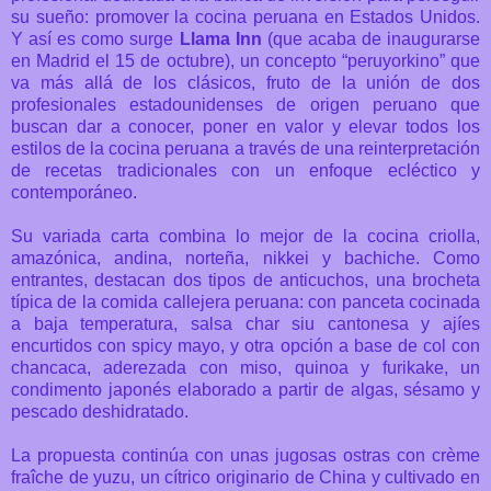
su sueño: promover la cocina peruana en Estados Unidos.
Y así es como surge
Llama Inn
(que acaba de inaugurarse
en Madrid el 15 de octubre), un concepto “peruyorkino” que
va más allá de los clásicos, fruto de la unión de dos
profesionales estadounidenses de origen peruano que
buscan dar a conocer, poner en valor y elevar todos los
estilos de la cocina peruana a través de una reinterpretación
de recetas tradicionales con un enfoque ecléctico y
contemporáneo.
Su variada carta combina lo mejor de la cocina criolla,
amazónica, andina, norteña, nikkei y bachiche. Como
entrantes, destacan dos tipos de anticuchos, una brocheta
típica de la comida callejera peruana: con panceta cocinada
a baja temperatura, salsa char siu cantonesa y ajíes
encurtidos con spicy mayo, y otra opción a base de col con
chancaca, aderezada con miso, quinoa y furikake, un
condimento japonés elaborado a partir de algas, sésamo y
pescado deshidratado.
La propuesta continúa con unas jugosas ostras con crème
fraîche de yuzu, un cítrico originario de China y cultivado en