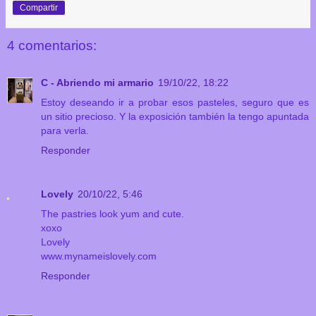
Compartir
4 comentarios:
C - Abriendo mi armario
19/10/22, 18:22
Estoy deseando ir a probar esos pasteles, seguro que es
un sitio precioso. Y la exposición también la tengo apuntada
para verla.
Responder
Lovely
20/10/22, 5:46
The pastries look yum and cute.
xoxo
Lovely
www.mynameislovely.com
Responder