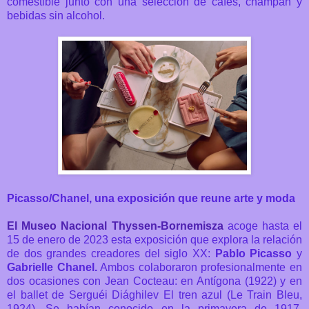
comestible junto con una selección de cafés, champán y
bebidas sin alcohol.
Picasso/Chanel, una exposición que reune arte y moda
El Museo Nacional Thyssen-Bornemisza
acoge hasta el
15 de enero de 2023 esta exposición que explora la relación
de dos grandes creadores del siglo XX:
Pablo Picasso
y
Gabrielle Chanel.
Ambos colaboraron profesionalmente en
dos ocasiones con Jean Cocteau: en Antígona (1922) y en
el ballet de Serguéi Diághilev El tren azul (Le Train Bleu,
1924). Se habían conocido en la primavera de 1917,