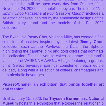
patisserie that will be open every day from October 11 to
November 24, 2022 in the hotel's lobby bar. The offer of "
The
Jimmy Choo Patisserie at Four Seasons Madrid"
includes a
selection of cakes inspired by the emblematic designs of the
British luxury brand and the models of the Fall 2022
collection.
The Executive Pastry Chef, Valentin Mille, has created a fine
selection of pastries inspired by the latest
Jimmy Choo
collection such as the Pavlova, the Éclair, the Sphere,
highlighting the caramel pink and gold colors that dominate
the collection. Delicate vanilla cakes celebrate the brand's
latest line of VARENNE AVENUE bags, featuring a graphic
print. Select beverage pairings complement each edible
delicacy along with a selection of coffees, champagnes and
non-alcoholic beverages.
Picasso/Chanel, an exhibition that brings together art
and fashion
Until January 15, 2023, the
Thyssen-Bornemisza National
Museum
hosts this exhibition that explores the relationship