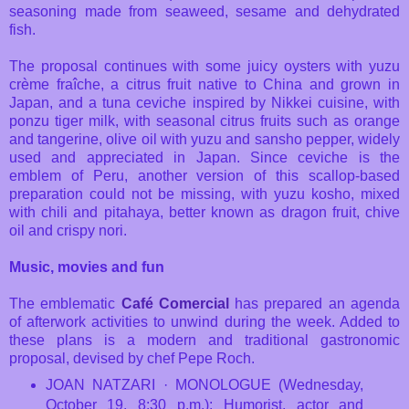
seasoning made from seaweed, sesame and dehydrated
fish.
The proposal continues with some juicy oysters with yuzu
crème fraîche, a citrus fruit native to China and grown in
Japan, and a tuna ceviche inspired by Nikkei cuisine, with
ponzu tiger milk, with seasonal citrus fruits such as orange
and tangerine, olive oil with yuzu and sansho pepper, widely
used and appreciated in Japan. Since ceviche is the
emblem of Peru, another version of this scallop-based
preparation could not be missing, with yuzu kosho, mixed
with chili and pitahaya, better known as dragon fruit, chive
oil and crispy nori.
Music, movies and fun
The emblematic
Café Comercial
has prepared an agenda
of afterwork activities to unwind during the week. Added to
these plans is a modern and traditional gastronomic
proposal, devised by chef Pepe Roch.
JOAN NATZARI · MONOLOGUE (Wednesday,
October 19, 8:30 p.m.): Humorist, actor and