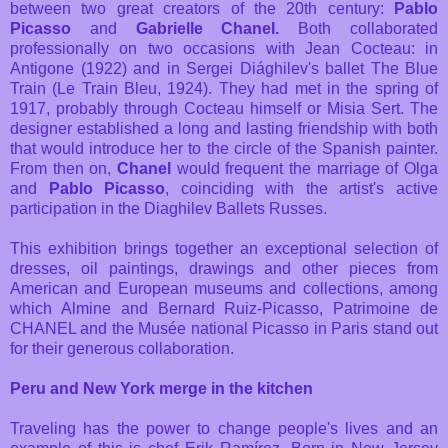
between two great creators of the 20th century:
Pablo
Picasso
and
Gabrielle Chanel.
Both collaborated
professionally on two occasions with Jean Cocteau: in
Antigone (1922) and in Sergei Diághilev's ballet The Blue
Train (Le Train Bleu, 1924). They had met in the spring of
1917, probably through Cocteau himself or Misia Sert. The
designer established a long and lasting friendship with both
that would introduce her to the circle of the Spanish painter.
From then on,
Chanel
would frequent the marriage of Olga
and
Pablo Picasso
, coinciding with the artist's active
participation in the Diaghilev Ballets Russes.
This exhibition brings together an exceptional selection of
dresses, oil paintings, drawings and other pieces from
American and European museums and collections, among
which Almine and Bernard Ruiz-Picasso, Patrimoine de
CHANEL and the Musée national Picasso in Paris stand out
for their generous collaboration.
Peru and New York merge in the kitchen
Traveling has the power to change people's lives and an