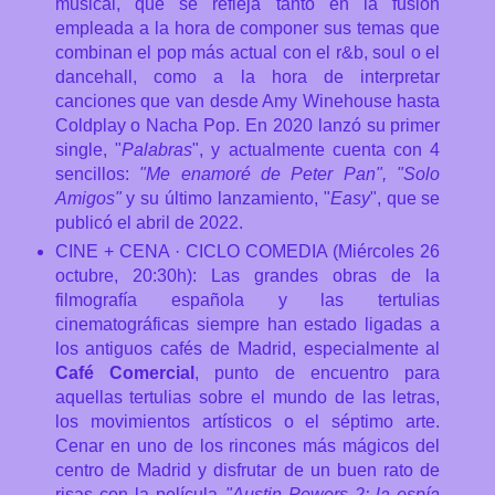
musical, que se refleja tanto en la fusión
empleada a la hora de componer sus temas que
combinan el pop más actual con el r&b, soul o el
dancehall, como a la hora de interpretar
canciones que van desde Amy Winehouse hasta
Coldplay o Nacha Pop. En 2020 lanzó su primer
single, "
Palabras
", y actualmente cuenta con 4
sencillos:
"Me enamoré de Peter Pan", "Solo
Amigos"
y su último lanzamiento, "
Easy
", que se
publicó el abril de 2022.
CINE + CENA · CICLO COMEDIA
(Miércoles 26
octubre, 20:30h): Las grandes obras de la
filmografía española y las tertulias
cinematográficas siempre han estado ligadas a
los antiguos cafés de Madrid, especialmente al
Café Comercial
, punto de encuentro para
aquellas tertulias sobre el mundo de las letras,
los movimientos artísticos o el séptimo arte.
Cenar en uno de los rincones más mágicos del
centro de Madrid y disfrutar de un buen rato de
risas con la película
"Austin Powers 2: la espía