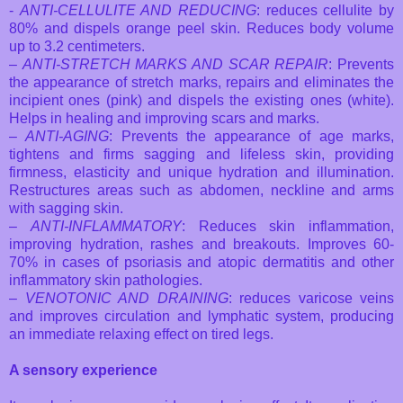
-
ANTI-CELLULITE AND REDUCING
: reduces cellulite by
80% and dispels orange peel skin. Reduces body volume
up to 3.2 centimeters.
–
ANTI-STRETCH MARKS AND SCAR REPAIR
: Prevents
the appearance of stretch marks, repairs and eliminates the
incipient ones (pink) and dispels the existing ones (white).
Helps in healing and improving scars and marks.
–
ANTI-AGING
: Prevents the appearance of age marks,
tightens and firms sagging and lifeless skin, providing
firmness, elasticity and unique hydration and illumination.
Restructures areas such as abdomen, neckline and arms
with sagging skin.
–
ANTI-INFLAMMATORY
: Reduces skin inflammation,
improving hydration, rashes and breakouts. Improves 60-
70% in cases of psoriasis and atopic dermatitis and other
inflammatory skin pathologies.
–
VENOTONIC AND DRAINING
: reduces varicose veins
and improves circulation and lymphatic system, producing
an immediate relaxing effect on tired legs.
A sensory experience