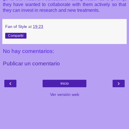
they have wanted to collaborate with them actively so that
they can invest in research and new treatments.
Fan of Style
at
19:23
Compartir
No hay comentarios:
Publicar un comentario
‹
›
Inicio
Ver versión web