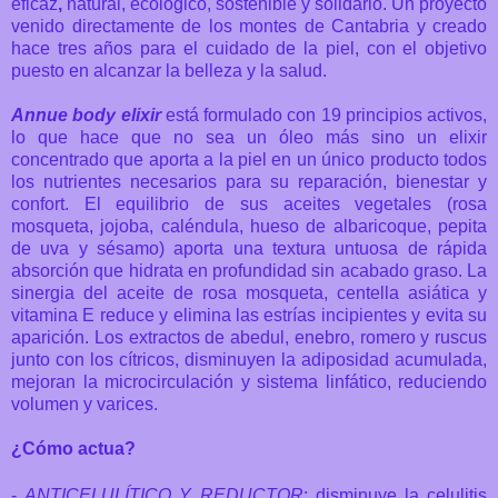
eficaz
,
n
atural, ecológico, sostenible y solidario. Un proyecto
venido directamente de los montes de Cantabria y creado
hace tres años para el cuidado de la piel, con el objetivo
puesto en alcanzar la belleza y la salud.
Annue body elixir
está formulado con 19 principios activos,
lo que hace que no sea un óleo más sino un elixir
concentrado que aporta a la piel en un único producto todos
los nutrientes necesarios para su reparación, bienestar y
confort. El equilibrio de sus aceites vegetales (rosa
mosqueta, jojoba, caléndula, hueso de albaricoque, pepita
de uva y sésamo) aporta una textura untuosa de rápida
absorción que hidrata en profundidad sin acabado graso. La
sinergia del aceite de rosa mosqueta, centella asiática y
vitamina E reduce y elimina las estrías incipientes y evita su
aparición. Los extractos de abedul, enebro, romero y ruscus
junto con los cítricos, disminuyen la adiposidad acumulada,
mejoran la microcirculación y sistema linfático, reduciendo
volumen y varices.
¿Cómo actua?
-
ANTICELULÍTICO Y REDUCTOR
: disminuye la celulitis